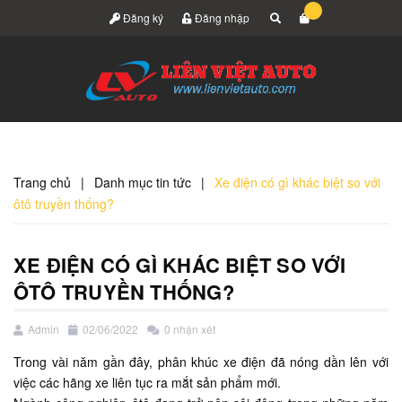
Đăng ký
Đăng nhập
Trang chủ
|
Danh mục tin tức
|
Xe điện có gì khác biệt so với
ôtô truyền thống?
XE ĐIỆN CÓ GÌ KHÁC BIỆT SO VỚI
ÔTÔ TRUYỀN THỐNG?
Admin
02/06/2022
0 nhận xét
Trong vài năm gần đây, phân khúc xe điện đã nóng dần lên với
việc các hãng xe liên tục ra mắt sản phẩm mới.