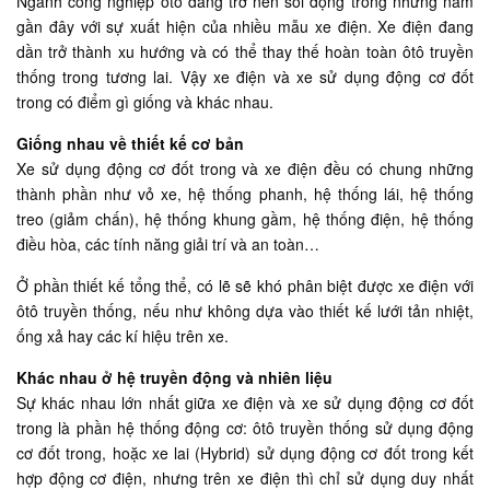
Ngành công nghiệp ôtô đang trở nên sôi động trong những năm
gần đây với sự xuất hiện của nhiều mẫu xe điện. Xe điện đang
dần trở thành xu hướng và có thể thay thế hoàn toàn ôtô truyền
thống trong tương lai. Vậy xe điện và xe sử dụng động cơ đốt
trong có điểm gì giống và khác nhau.
Giống nhau về thiết kế cơ bản
Xe sử dụng động cơ đốt trong và xe điện đều có chung những
thành phần như vỏ xe, hệ thống phanh, hệ thống lái, hệ thống
treo (giảm chấn), hệ thống khung gầm, hệ thống điện, hệ thống
điều hòa, các tính năng giải trí và an toàn…
Ở phần thiết kế tổng thể, có lẽ sẽ khó phân biệt được xe điện với
ôtô truyền thống, nếu như không dựa vào thiết kế lưới tản nhiệt,
ống xả hay các kí hiệu trên xe.
Khác nhau ở hệ truyền động và nhiên liệu
Sự khác nhau lớn nhất giữa xe điện và xe sử dụng động cơ đốt
trong là phần hệ thống động cơ: ôtô truyền thống sử dụng động
cơ đốt trong, hoặc xe lai (Hybrid) sử dụng động cơ đốt trong kết
hợp động cơ điện, nhưng trên xe điện thì chỉ sử dụng duy nhất