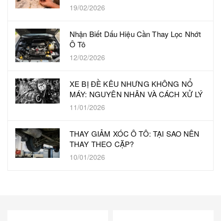
19/02/2026
Nhận Biết Dấu Hiệu Cần Thay Lọc Nhớt
Ô Tô
12/02/2026
XE BỊ ĐỀ KÊU NHƯNG KHÔNG NỔ
MÁY: NGUYÊN NHÂN VÀ CÁCH XỬ LÝ
11/01/2026
THAY GIẢM XÓC Ô TÔ: TẠI SAO NÊN
THAY THEO CẶP?
10/01/2026