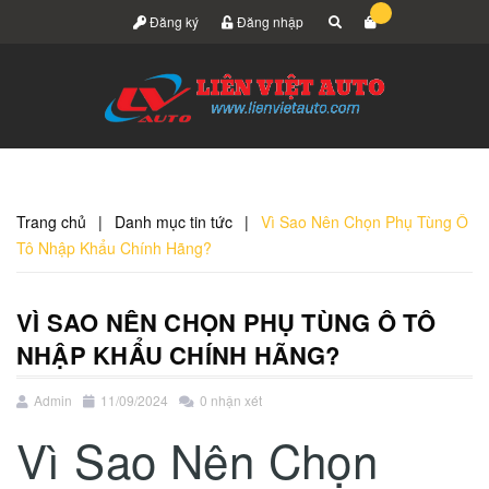
Đăng ký
Đăng nhập
Trang chủ
|
Danh mục tin tức
|
Vì Sao Nên Chọn Phụ Tùng Ô
Tô Nhập Khẩu Chính Hãng?
VÌ SAO NÊN CHỌN PHỤ TÙNG Ô TÔ
NHẬP KHẨU CHÍNH HÃNG?
Admin
11/09/2024
0 nhận xét
Vì Sao Nên Chọn