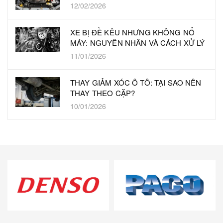
12/02/2026
XE BỊ ĐỀ KÊU NHƯNG KHÔNG NỔ
MÁY: NGUYÊN NHÂN VÀ CÁCH XỬ LÝ
11/01/2026
THAY GIẢM XÓC Ô TÔ: TẠI SAO NÊN
THAY THEO CẶP?
10/01/2026