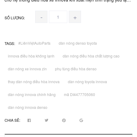
hoặc rò rỉ. Với chất liệu nhôm cao cấp, khả năng tản nhiệt nhanh,
sản phẩ...
-
+
SỐ LƯỢNG:
#LiênViệtAutoParts
dàn nóng denso toyota
TAGS:
innova điều hòa không lạnh
dàn nóng điều hòa chất lượng cao
dàn nóng xe innova zin
phụ tùng điều hòa denso
thay dàn nóng điều hòa innova
dàn nóng toyota innova
dàn nóng innova chính hãng
mã DI4477705060
dàn nóng innova denso
CHIA SẺ: