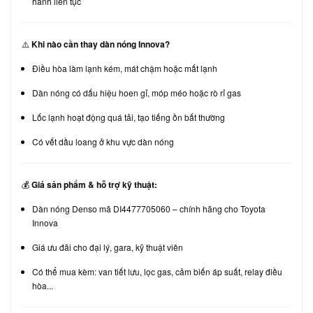
hành liên tục
⚠️
Khi nào cần thay dàn nóng Innova?
Điều hòa làm lạnh kém, mát chậm hoặc mất lạnh
Dàn nóng có dấu hiệu hoen gỉ, móp méo hoặc rò rỉ gas
Lốc lạnh hoạt động quá tải, tạo tiếng ồn bất thường
Có vết dầu loang ở khu vực dàn nóng
💰
Giá sản phẩm & hỗ trợ kỹ thuật:
Dàn nóng Denso mã DI4477705060 – chính hãng cho Toyota
Innova
Giá ưu đãi cho đại lý, gara, kỹ thuật viên
Có thể mua kèm: van tiết lưu, lọc gas, cảm biến áp suất, relay điều
hòa...