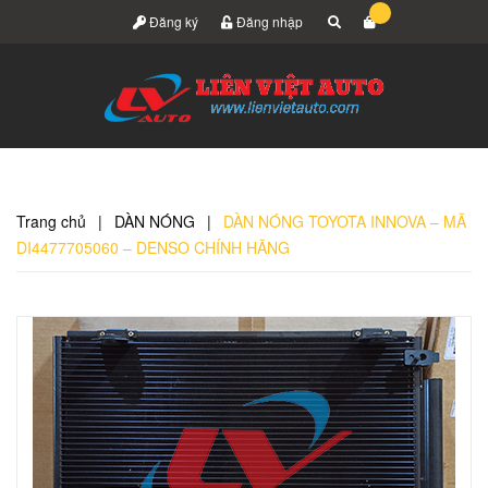
Đăng ký
Đăng nhập
Trang chủ
|
DÀN NÓNG
|
DÀN NÓNG TOYOTA INNOVA – MÃ
DI4477705060 – DENSO CHÍNH HÃNG