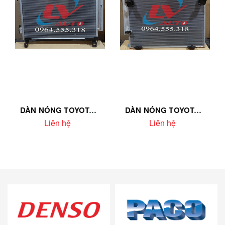
DÀN NÓNG TOYOTA ALTIS 2009 – MÃ PL3609 – PACO THÁI LAN
DÀN NÓNG TOYOTA FORTUNER MÁY XĂNG 05–09 – MÃ MP3478(0K040) – PACO THÁI LAN
Liên hệ
Liên hệ