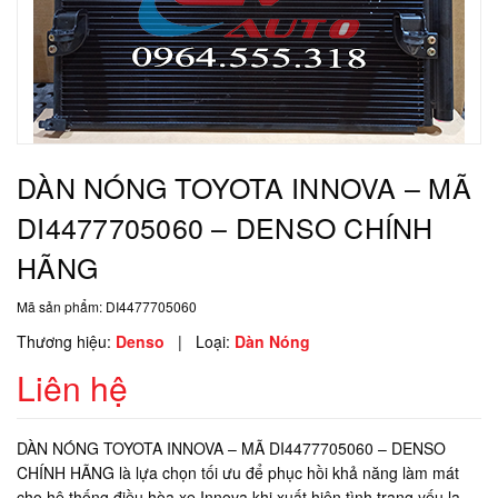
DÀN NÓNG TOYOTA INNOVA – MÃ
DI4477705060 – DENSO CHÍNH
HÃNG
Mã sản phẩm:
DI4477705060
Thương hiệu:
Denso
|
Loại:
Dàn Nóng
Liên hệ
DÀN NÓNG TOYOTA INNOVA – MÃ DI4477705060 – DENSO
CHÍNH HÃNG là lựa chọn tối ưu để phục hồi khả năng làm mát
cho hệ thống điều hòa xe Innova khi xuất hiện tình trạng yếu lạnh