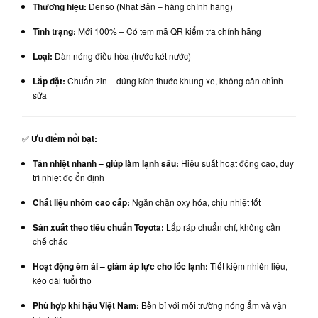
Thương hiệu:
Denso (Nhật Bản – hàng chính hãng)
Tình trạng:
Mới 100% – Có tem mã QR kiểm tra chính hãng
Loại:
Dàn nóng điều hòa (trước két nước)
Lắp đặt:
Chuẩn zin – đúng kích thước khung xe, không cần chỉnh
sửa
✅
Ưu điểm nổi bật:
Tản nhiệt nhanh – giúp làm lạnh sâu:
Hiệu suất hoạt động cao, duy
trì nhiệt độ ổn định
Chất liệu nhôm cao cấp:
Ngăn chặn oxy hóa, chịu nhiệt tốt
Sản xuất theo tiêu chuẩn Toyota:
Lắp ráp chuẩn chỉ, không cần
chế cháo
Hoạt động êm ái – giảm áp lực cho lốc lạnh:
Tiết kiệm nhiên liệu,
kéo dài tuổi thọ
Phù hợp khí hậu Việt Nam:
Bền bỉ với môi trường nóng ẩm và vận