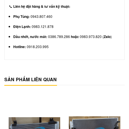
📞
Liên hệ đặt hàng & tư vấn kỹ thuật:
Phụ Tùng:
0943.807.460
Điện Lạnh:
0983.121.878
Dầu nhớt, nước mát:
0386.789.286
hoặc
0983.973.820 (
Zalo
)
Hotline:
0918.203.995
SẢN PHẨM LIÊN QUAN