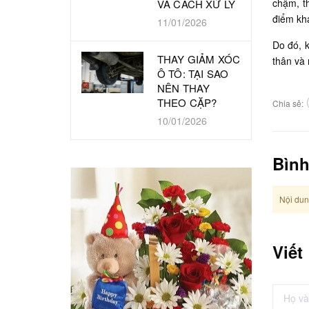
chậm, t
VÀ CÁCH XỬ LÝ
điểm khá
11/01/2026
Do đó, k
THAY GIẢM XÓC
thân và 
Ô TÔ: TẠI SAO
NÊN THAY
THEO CẶP?
Chia sẻ:
10/01/2026
Bình
Nội dun
Viết