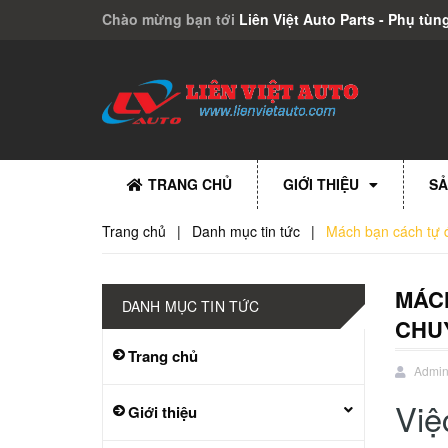
Chào mừng bạn tới
Liên Việt Auto Parts - Phụ tùng
TRANG CHỦ
GIỚI THIỆU
SẢ
Trang chủ
|
Danh mục tin tức
|
Mách bạn cách tự 
MÁC
DANH MỤC TIN TỨC
CHU
Trang chủ
Admi
Việ
Giới thiệu