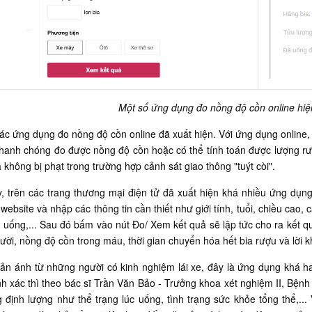
Một số ứng dụng đo nồng độ cồn online hiện
ác ứng dụng đo nồng độ cồn online đã xuất hiện. Với ứng dụng online,
nhanh chóng đo được nồng độ cồn hoặc có thể tính toán được lượng r
 không bị phạt trong trường hợp cảnh sát giao thông "tuýt còi".
, trên các trang thương mại điện tử đã xuất hiện khá nhiều ứng dụng
website và nhập các thông tin cần thiết như giới tính, tuổi, chiều cao
n uống,... Sau đó bấm vào nút Đo/ Xem kết quả sẽ lập tức cho ra kết quả
ười, nồng độ cồn trong máu, thời gian chuyển hóa hết bia rượu và lời 
n ánh từ những người có kinh nghiệm lái xe, đây là ứng dụng khá hay
nh xác thì theo bác sĩ Trần Văn Bảo - Trưởng khoa xét nghiệm II, Bện
g định lượng như thể trạng lúc uống, tình trạng sức khỏe tổng thể,.