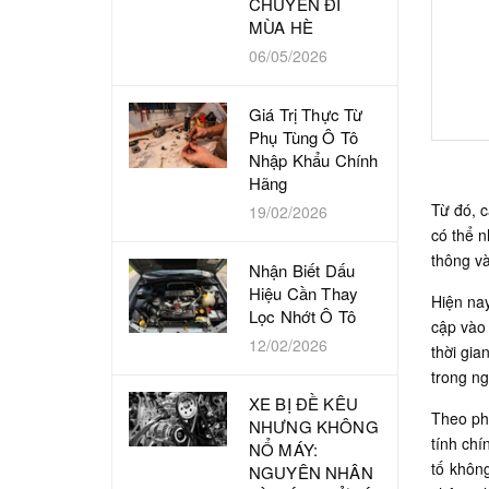
CHUYẾN ĐI
MÙA HÈ
06/05/2026
Giá Trị Thực Từ
Phụ Tùng Ô Tô
Nhập Khẩu Chính
Hãng
Từ đó, c
19/02/2026
có thể 
thông và
Nhận Biết Dấu
Hiệu Cần Thay
Hiện nay
Lọc Nhớt Ô Tô
cập vào 
12/02/2026
thời gia
trong ng
XE BỊ ĐỀ KÊU
Theo phả
NHƯNG KHÔNG
tính chí
NỔ MÁY:
tố khôn
NGUYÊN NHÂN