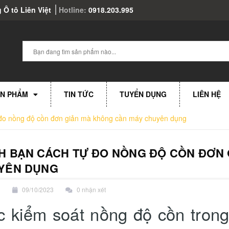
 Ô tô Liên Việt
Hotline:
0918.203.995
N PHẨM
TIN TỨC
TUYỂN DỤNG
LIÊN HỆ
đo nồng độ cồn đơn giản mà không cần máy chuyên dụng
H BẠN CÁCH TỰ ĐO NỒNG ĐỘ CỒN ĐƠN 
YÊN DỤNG
n
09/10/2023
0 nhận xét
c kiểm soát nồng độ cồn trong