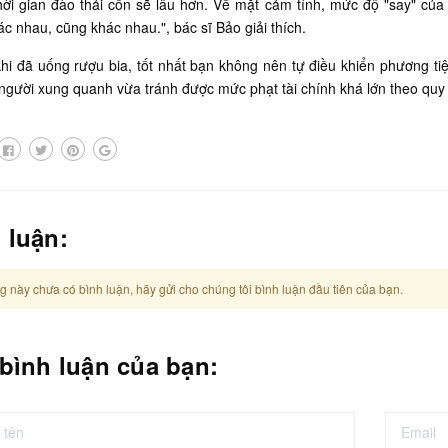
hời gian đào thải cồn sẽ lâu hơn. Về mặt cảm tính, mức độ "say" củ
c nhau, cũng khác nhau.", bác sĩ Bảo giải thích.
hi đã uống rượu bia, tốt nhất bạn không nên tự điều khiển phương ti
người xung quanh vừa tránh được mức phạt tài chính khá lớn theo quy 
 luận:
g này chưa có bình luận, hãy gửi cho chúng tôi bình luận đầu tiên của bạn.
 bình luận của bạn: