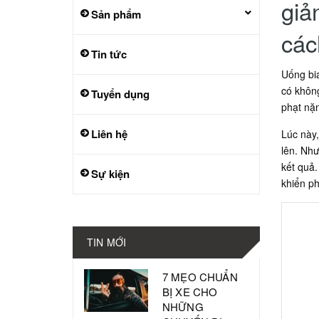
giả
Sản phẩm
các
Tin tức
Uống bia
có không
Tuyển dụng
phạt nặn
Liên hệ
Lúc này,
lên. Như
kết quả.
Sự kiện
khiển ph
TIN MỚI
7 MẸO CHUẨN
BỊ XE CHO
NHỮNG