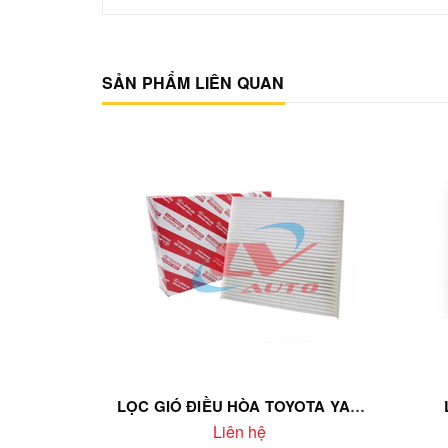
SẢN PHẨM LIÊN QUAN
LỌC GIÓ ĐIỀU HÒA TOYOTA YARIS CROSS 2023 | MÃ 87139-BZ020 – CHÍNH HÃNG – KHỬ MÙI – LỌC BỤI MỊN PM2.5
Liên hệ