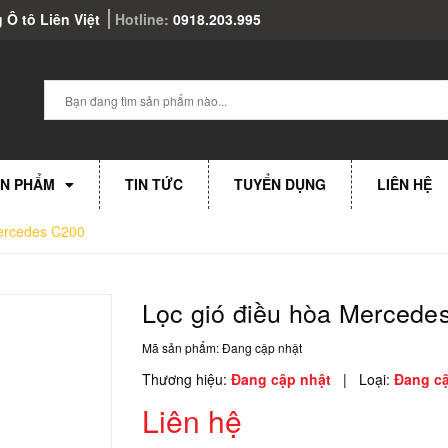
 Ô tô Liên Việt
Hotline:
0918.203.995
N PHẨM
TIN TỨC
TUYỂN DỤNG
LIÊN HỆ
Mercedes C200
Lọc gió điều hòa Mercede
Mã sản phẩm:
Đang cập nhật
Thương hiệu:
Đang cập nhật
|
Loại:
Đang cậ
Liên hệ