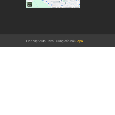
Liên Việt Auto Parts
|
Cung cấp bởi
Sapo