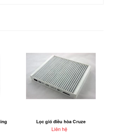
ning
Lọc gió điều hòa Cruze
Lọc 
Liên hệ