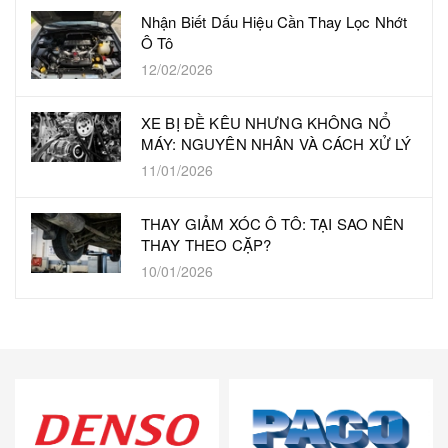
Nhận Biết Dấu Hiệu Cần Thay Lọc Nhớt
Ô Tô
12/02/2026
XE BỊ ĐỀ KÊU NHƯNG KHÔNG NỔ
MÁY: NGUYÊN NHÂN VÀ CÁCH XỬ LÝ
11/01/2026
THAY GIẢM XÓC Ô TÔ: TẠI SAO NÊN
THAY THEO CẶP?
10/01/2026