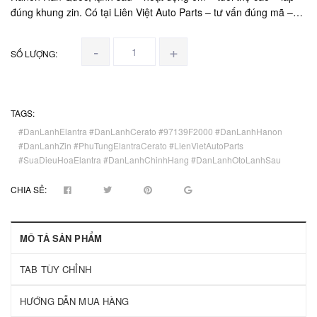
đúng khung zin. Có tại Liên Việt Auto Parts – tư vấn đúng mã –
hỗ trợ kỹ thuật – giao hàng toàn quốc.
-
+
SỐ LƯỢNG:
TAGS:
#DanLanhElantra #DanLanhCerato #97139F2000 #DanLanhHanon
#DanLanhZin #PhuTungElantraCerato #LienVietAutoParts
#SuaDieuHoaElantra #DanLanhChinhHang #DanLanhOtoLanhSau
CHIA SẺ:
MÔ TẢ SẢN PHẨM
TAB TÙY CHỈNH
HƯỚNG DẪN MUA HÀNG