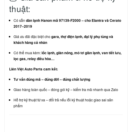
thuật:
Có sẵn
dàn lạnh Hanon mã 97139-F2000 – cho Elantra và Cerato
2017–2019
Giá ưu đãi đặc biệt cho
gara, thợ điện lạnh, đại lý phụ tùng và
khách hàng cá nhân
Có thể mua kèm:
lốc lạnh, giàn nóng, mô tơ giàn lạnh, van tiết lưu,
lọc gas, relay điều hòa…
Liên Việt Auto Parts cam kết:
Tư vấn đúng mã – đúng đời – đúng chất lượng
Giao hàng toàn quốc – đóng gói kỹ – kiểm tra mã nhanh qua Zalo
Hỗ trợ kỹ thuật từ xa – đổi trả nếu lỗi kỹ thuật hoặc giao sai sản
phẩm