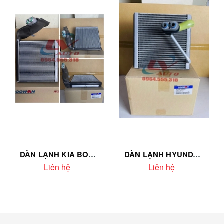
DÀN LẠNH KIA BONGO / K200 / K250 | DOOWON HÀN QUỐC – MÃ 97159-H4100 – LÀM LẠNH NHANH – CHÍNH HÃNG – LẮP CHUẨN
DÀN LẠNH HYUNDAI ACCENT 2018 | DOOWON – MÃ 97139-H8000 – LÀM LẠNH NHANH – LẮP CHUẨN – CHÍNH HÃNG
Liên hệ
Liên hệ