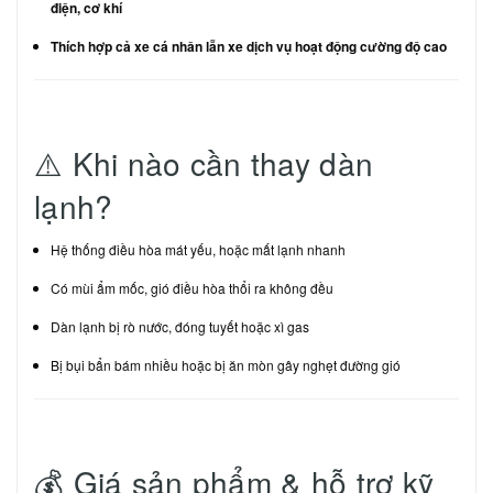
điện, cơ khí
Thích hợp cả xe cá nhân lẫn xe dịch vụ hoạt động cường độ cao
⚠️ Khi nào cần thay dàn
lạnh?
Hệ thống điều hòa mát yếu, hoặc mất lạnh nhanh
Có mùi ẩm mốc, gió điều hòa thổi ra không đều
Dàn lạnh bị rò nước, đóng tuyết hoặc xì gas
Bị bụi bẩn bám nhiều hoặc bị ăn mòn gây nghẹt đường gió
💰 Giá sản phẩm & hỗ trợ kỹ