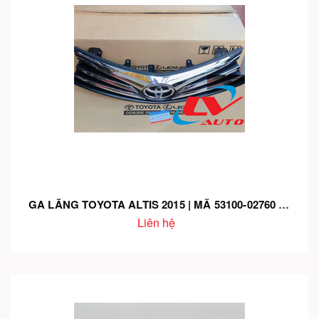
GA LĂNG TOYOTA ALTIS 2015 | MÃ 53100-02760 – CHÍNH HÃNG – LẮP CHUẨN – THẨM MỸ CAO
Liên hệ