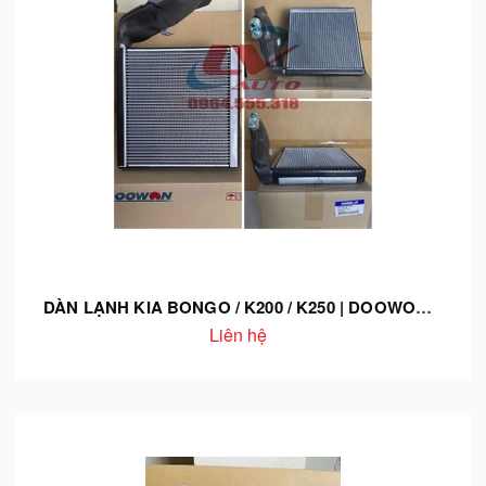
DÀN LẠNH KIA BONGO / K200 / K250 | DOOWON HÀN QUỐC – MÃ 97159-H4100 – LÀM LẠNH NHANH – CHÍNH HÃNG – LẮP CHUẨN
Liên hệ