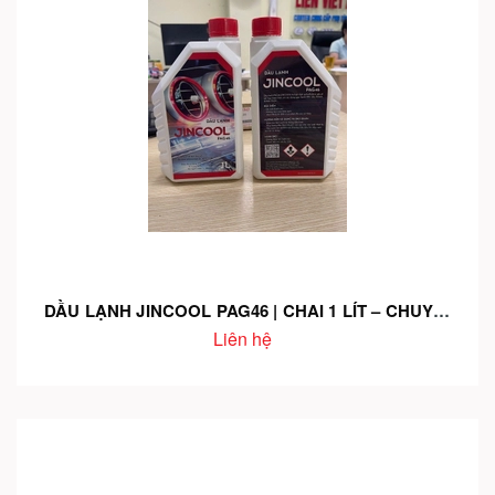
DẦU LẠNH JINCOOL PAG46 | CHAI 1 LÍT – CHUYÊN DỤNG CHO HỆ THỐNG ĐIỀU HÒA Ô TÔ – TƯƠNG THÍCH GAS R134A
Liên hệ