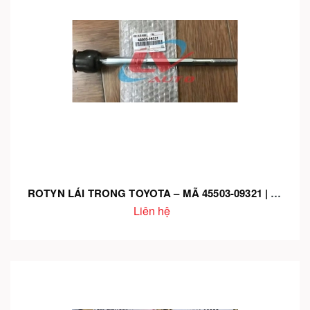
ROTYN LÁI TRONG TOYOTA – MÃ 45503-09321 | CHÍNH HÃNG – LẮP CHUẨN – VẬN HÀNH CHẮC TAY
Liên hệ