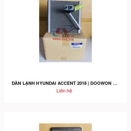
DÀN LẠNH HYUNDAI ACCENT 2018 | DOOWON – MÃ 97139-H8000 – LÀM LẠNH NHANH – LẮP CHUẨN – CHÍNH HÃNG
Liên hệ