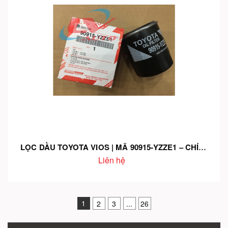
LỌC DẦU TOYOTA VIOS | MÃ 90915-YZZE1 – CHÍNH HÃNG – BẢO VỆ ĐỘNG CƠ – GIÁ TỐT
Liên hệ
1
2
3
...
26