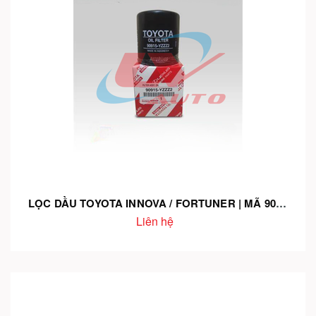
LỌC DẦU TOYOTA INNOVA / FORTUNER | MÃ 90915-YZZZ2 – CHÍNH HÃNG – BẢO VỆ ĐỘNG CƠ – GIÁ TỐT
Liên hệ