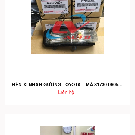
ĐÈN XI NHAN GƯƠNG TOYOTA – MÃ 81730-06050 | LẮP CHUẨN CHO NHIỀU DÒNG XE – ÁNH SÁNG RÕ – CHÍNH HÃNG
Liên hệ