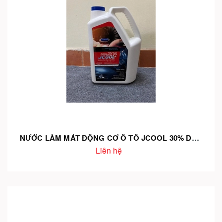
NƯỚC LÀM MÁT ĐỘNG CƠ Ô TÔ JCOOL 30% DUNG TÍCH 4L – CHỐNG QUÁ NHIỆT, BẢO VỆ ĐỘNG CƠ
Liên hệ