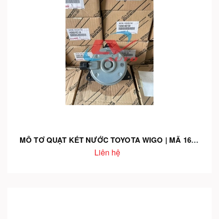
MÔ TƠ QUẠT KÉT NƯỚC TOYOTA WIGO | MÃ 16363-BZ130 – CHÍNH HÃNG – LÀM MÁT ỔN ĐỊNH – BỀN BỈ
Liên hệ