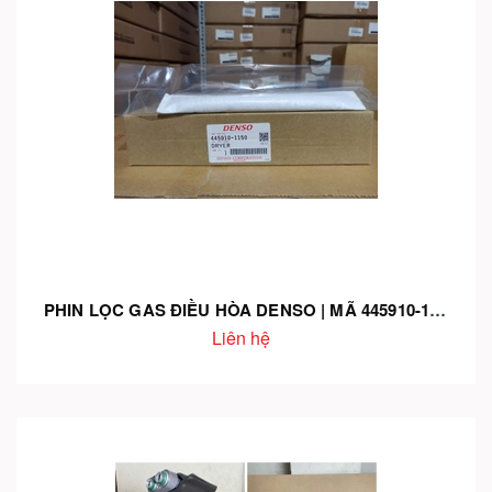
PHIN LỌC GAS ĐIỀU HÒA DENSO | MÃ 445910-1150 – CHÍNH HÃNG – LỌC SẠCH HỆ THỐNG – BẢO VỆ LỐC LẠNH
Liên hệ