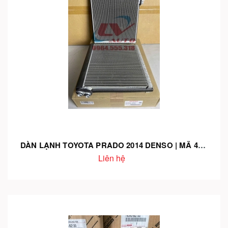
DÀN LẠNH TOYOTA PRADO 2014 DENSO | MÃ 447610-4890 – LÀM LẠNH NHANH – BỀN BỈ
Liên hệ