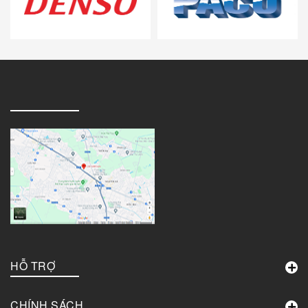
Ford
Nissan
Hyundai
HCC
Mitsubishi
Honda
Mazda
HỖ TRỢ
HBS
CHÍNH SÁCH