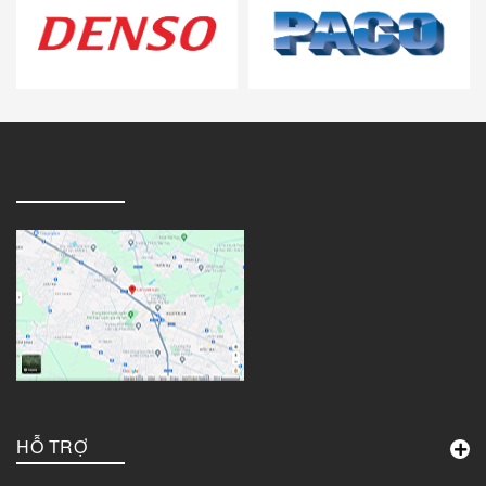
Ford
Nissan
Hyundai
HCC
Mitsubishi
Honda
Mazda
HỖ TRỢ
HBS