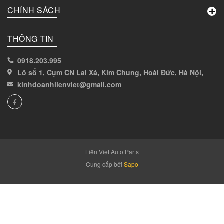
CHÍNH SÁCH
DOOWON
THÔNG TIN
Paco
0918.203.995
Castrol
Lô số 1, Cụm CN Lai Xá, Kim Chung, Hoài Đức, Hà Nội,
kinhdoanhlienviet@gmail.com
Toyota
Hanon
Liên Việt Auto Parts
Denso
Cung cấp bởi
Sapo
Kia
FLOSSER