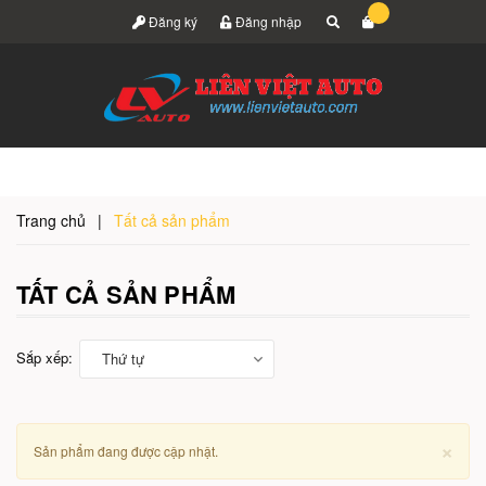
Đăng ký
Đăng nhập
Trang chủ
|
Tất cả sản phẩm
TẤT CẢ SẢN PHẨM
Sắp xếp:
Thứ tự
×
Sản phẩm đang được cập nhật.