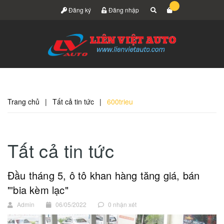
Đăng ký
Đăng nhập
Trang chủ
|
Tất cả tin tức
|
600trieu
Tất cả tin tức
Đầu tháng 5, ô tô khan hàng tăng giá, bán
"'bia kèm lạc"
Admin
06/05/2022
0 nhận xét