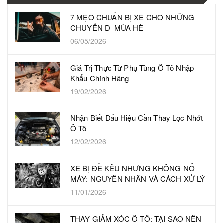
7 MẸO CHUẨN BỊ XE CHO NHỮNG
CHUYẾN ĐI MÙA HÈ
06/05/2026
Giá Trị Thực Từ Phụ Tùng Ô Tô Nhập
Khẩu Chính Hãng
19/02/2026
Nhận Biết Dấu Hiệu Cần Thay Lọc Nhớt
Ô Tô
12/02/2026
XE BỊ ĐỀ KÊU NHƯNG KHÔNG NỔ
MÁY: NGUYÊN NHÂN VÀ CÁCH XỬ LÝ
11/01/2026
THAY GIẢM XÓC Ô TÔ: TẠI SAO NÊN