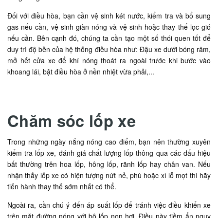
Đối với điều hòa, bạn cần vệ sinh két nước, kiểm tra và bổ sung
gas nếu cần, vệ sinh giàn nóng và vệ sinh hoặc thay thế lọc gió
nếu cần. Bên cạnh đó, chúng ta cần tạo một số thói quen tốt để
duy trì độ bền của hệ thống điều hòa như: Đậu xe dưới bóng râm,
mở hết cửa xe để khí nóng thoát ra ngoài trước khi bước vào
khoang lái, bật điều hòa ở nền nhiệt vừa phải,...
Chăm sóc lốp xe
Trong những ngày nắng nóng cao điểm, bạn nên thường xuyên
kiểm tra lốp xe, đánh giá chất lượng lốp thông qua các dấu hiệu
bất thường trên hoa lốp, hông lốp, rãnh lốp hay chân van. Nếu
nhận thấy lốp xe có hiện tượng nứt nẻ, phù hoặc xì lỗ mọt thì hãy
tiến hành thay thế sớm nhất có thể.
Ngoài ra, cần chú ý đến áp suất lốp để tránh việc điều khiển xe
trên mặt đường nóng với bộ lốp non hơi. Điều này tiềm ẩn nguy