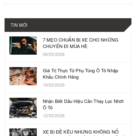
TIN MỚI
7 MẸO CHUẨN BỊ XE CHO NHỮNG
CHUYẾN ĐI MÙA HÈ
06/05/2026
Giá Trị Thực Từ Phụ Tùng Ô Tô Nhập
Khẩu Chính Hãng
19/02/2026
Nhận Biết Dấu Hiệu Cần Thay Lọc Nhớt
Ô Tô
12/02/2026
XE BỊ ĐỀ KÊU NHƯNG KHÔNG NỔ