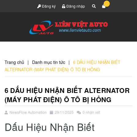
Đăng ký
Đăng nhập
Trang chủ
|
Danh mục tin tức
|
6 DẤU HIỆU NHẬN BIẾT
ALTERNATOR (MÁY PHÁT ĐIỆN) Ô TÔ BỊ HỎNG
6 DẤU HIỆU NHẬN BIẾT ALTERNATOR
(MÁY PHÁT ĐIỆN) Ô TÔ BỊ HỎNG
NewsFlow Automation
29/11/2025
0 nhận xét
Dấu Hiệu Nhận Biết