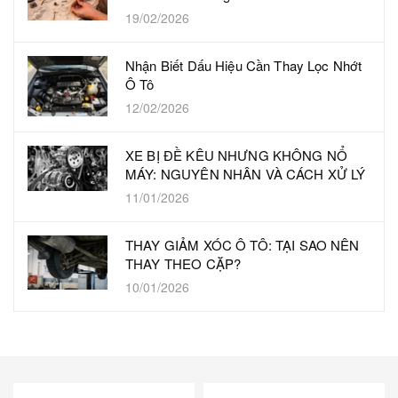
19/02/2026
Nhận Biết Dấu Hiệu Cần Thay Lọc Nhớt
Ô Tô
12/02/2026
XE BỊ ĐỀ KÊU NHƯNG KHÔNG NỔ
MÁY: NGUYÊN NHÂN VÀ CÁCH XỬ LÝ
11/01/2026
THAY GIẢM XÓC Ô TÔ: TẠI SAO NÊN
THAY THEO CẶP?
10/01/2026