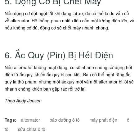
5. Động Cơ Bị Chết Máy
Nếu động cơ đột ngột tắt khi đang lái xe, đó có thể là do vấn đề
về alternator. Hệ thống phun nhiên liệu cần một lượng điện lớn, và
nếu không có đủ, động cơ sẽ chết máy nhanh chóng.
6. Ắc Quy (Pin) Bị Hết Điện
Nếu alternator không hoạt động, xe sẽ nhanh chóng sử dụng hết
điện từ ắc quy, khiến ắc quy bị cạn kiệt. Bạn có thể nghĩ rằng ắc
quy là thủ phạm, nhưng một ắc quy mới và một alternator bị lỗi sẽ
nhanh chóng khiến bạn gặp rắc rối trở lại.
Theo Andy Jensen
Tags:
alternator
bảo dưỡng ô tô
máy phát điện
ô
tô
sửa chữa ô tô