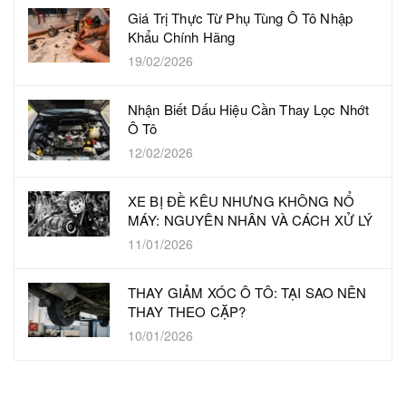
Giá Trị Thực Từ Phụ Tùng Ô Tô Nhập
Khẩu Chính Hãng
19/02/2026
Nhận Biết Dấu Hiệu Cần Thay Lọc Nhớt
Ô Tô
12/02/2026
XE BỊ ĐỀ KÊU NHƯNG KHÔNG NỔ
MÁY: NGUYÊN NHÂN VÀ CÁCH XỬ LÝ
11/01/2026
THAY GIẢM XÓC Ô TÔ: TẠI SAO NÊN
THAY THEO CẶP?
10/01/2026