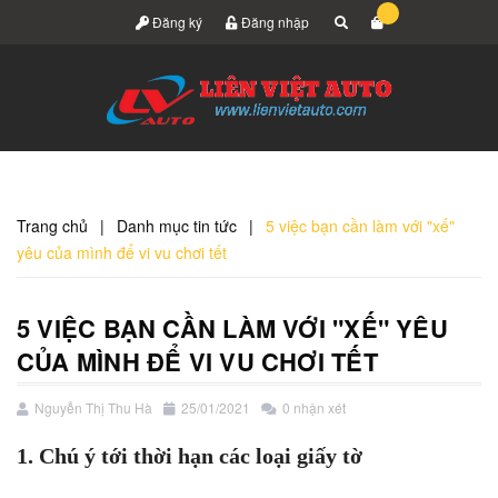
Đăng ký
Đăng nhập
Trang chủ
|
Danh mục tin tức
|
5 việc bạn cần làm với "xế"
yêu của mình để vi vu chơi tết
5 VIỆC BẠN CẦN LÀM VỚI "XẾ" YÊU
CỦA MÌNH ĐỂ VI VU CHƠI TẾT
Nguyễn Thị Thu Hà
25/01/2021
0 nhận xét
1. Chú ý tới thời hạn các loại giấy tờ