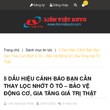
Đăng ký
Đăng nhập
Trang chủ
|
Danh mục tin tức
|
5 Dấu Hiệu Cảnh Báo Bạn
Cần Thay Lọc Nhớt Ô Tô – Bảo Vệ Động Cơ, Gia Tăng Giá Trị
Thật
5 DẤU HIỆU CẢNH BÁO BẠN CẦN
THAY LỌC NHỚT Ô TÔ – BẢO VỆ
ĐỘNG CƠ, GIA TĂNG GIÁ TRỊ THẬT
Liên Việt Auto Parts
24/07/2025
0 nhận xét