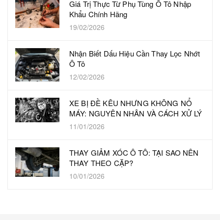
Giá Trị Thực Từ Phụ Tùng Ô Tô Nhập
Khẩu Chính Hãng
19/02/2026
Nhận Biết Dấu Hiệu Cần Thay Lọc Nhớt
Ô Tô
12/02/2026
XE BỊ ĐỀ KÊU NHƯNG KHÔNG NỔ
MÁY: NGUYÊN NHÂN VÀ CÁCH XỬ LÝ
11/01/2026
THAY GIẢM XÓC Ô TÔ: TẠI SAO NÊN
THAY THEO CẶP?
10/01/2026