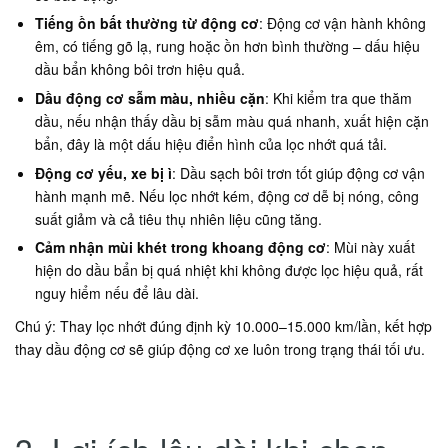
Tiếng ồn bất thường từ động cơ
: Động cơ vận hành không
êm, có tiếng gõ lạ, rung hoặc ồn hơn bình thường – dấu hiệu
dầu bẩn không bôi trơn hiệu quả.
Dầu động cơ sẫm màu, nhiều cặn
: Khi kiểm tra que thăm
dầu, nếu nhận thấy dầu bị sẫm màu quá nhanh, xuất hiện cặn
bẩn, đây là một dấu hiệu điển hình của lọc nhớt quá tải.
Động cơ yếu, xe bị ì
: Dầu sạch bôi trơn tốt giúp động cơ vận
hành mạnh mẽ. Nếu lọc nhớt kém, động cơ dễ bị nóng, công
suất giảm và cả tiêu thụ nhiên liệu cũng tăng.
Cảm nhận mùi khét trong khoang động cơ
: Mùi này xuất
hiện do dầu bẩn bị quá nhiệt khi không được lọc hiệu quả, rất
nguy hiểm nếu để lâu dài.
Chú ý: Thay lọc nhớt đúng định kỳ 10.000–15.000 km/lần, kết hợp
thay dầu động cơ sẽ giúp động cơ xe luôn trong trạng thái tối ưu.